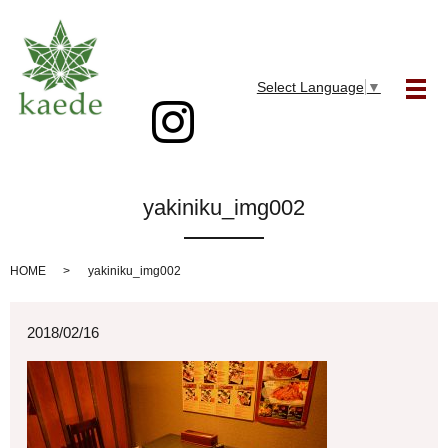
Select Language
▼
メ
yakiniku_img002
HOME
yakiniku_img002
2018/02/16