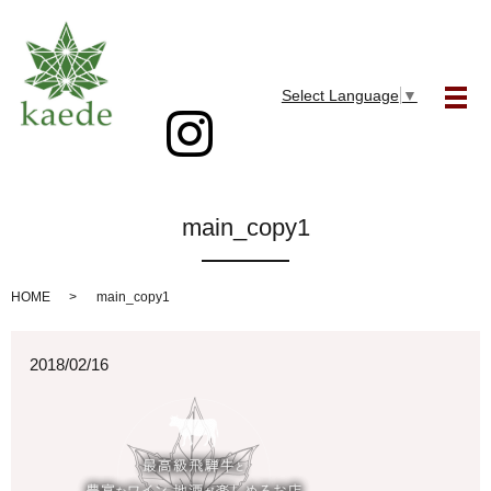
Select Language
▼
メ
main_copy1
HOME
main_copy1
2018/02/16