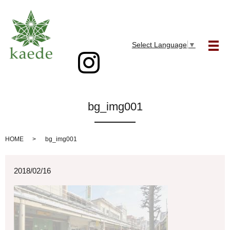
Select Language
▼
メ
bg_img001
HOME
bg_img001
2018/02/16