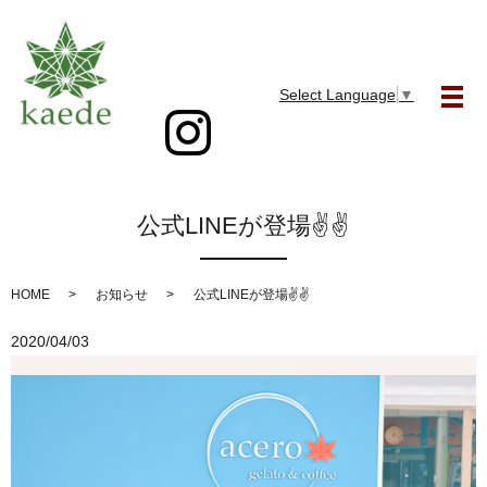
Select Language
▼
メ
公式LINEが登場✌✌
HOME
お知らせ
公式LINEが登場✌✌
2020/04/03