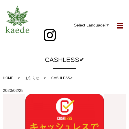
Select Language
▼
メ
CASHLESS✔
HOME
お知らせ
CASHLESS✔
2020/02/28