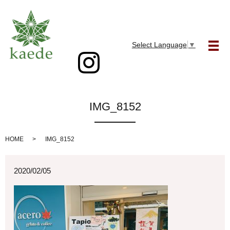
Select Language
▼
メ
IMG_8152
HOME
IMG_8152
2020/02/05