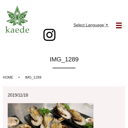
Select Language
▼
メ
IMG_1289
HOME
IMG_1289
2019/11/18