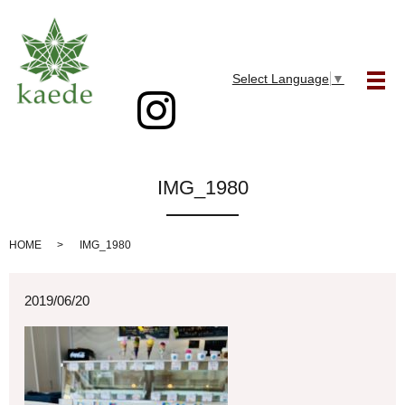
Select Language
▼
メ
IMG_1980
HOME
IMG_1980
2019/06/20