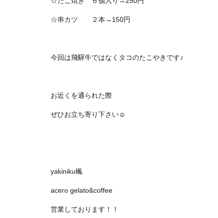
☆たこ焼き ６個入り→250円
☆串カツ ２本→150円
今回は飛驒牛ではなくタコのたこやきです♪
お近くを通られた際
ぜひお立ち寄り下さい☺
yakiniku楓
acero gelato&coffee
営業しております！！