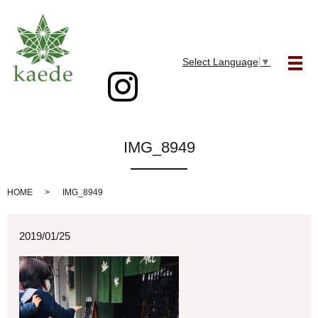
Select Language
▼
メ
IMG_8949
HOME
IMG_8949
2019/01/25