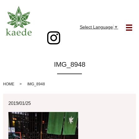
Select Language
▼
メ
IMG_8948
HOME
IMG_8948
2019/01/25