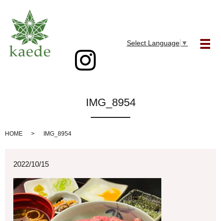
Select Language
▼
メ
IMG_8954
HOME
IMG_8954
2022/10/15